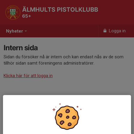
ÄLMHULTS PISTOLKLUBB
65+
Logga in
Nyheter
Intern sida
Sidan du försöker nå är intern och kan endast nås av de som
tillhör sidan samt föreningens administratörer.
Klicka här för att logga in