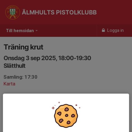
ÄLMHULTS PISTOLKLUBB
Logga in
Till hemsidan
Träning krut
Onsdag 3 sep 2025, 18:00-19:30
Slätthult
Samling: 17:30
Karta