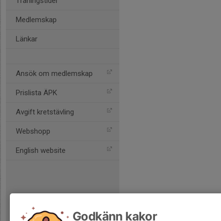
Träningstider
Medlemskap
Länkar
Ansök om medlemskap
Prislista ÄPK
Avgift kretstävling
Webshopp
English website
Godkänn kakor