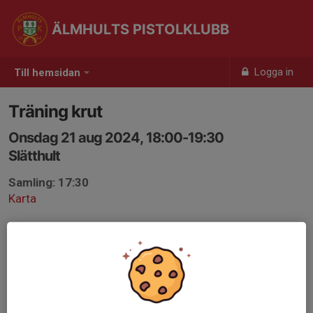
ÄLMHULTS PISTOLKLUBB
Logga in
Till hemsidan
Träning krut
Onsdag 21 aug 2024, 18:00-19:30
Slätthult
Samling: 17:30
Karta