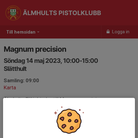
ÄLMHULTS PISTOLKLUBB
Logga in
Till hemsidan
Magnum precision
Söndag 14 maj 2023, 10:00-15:00
Slätthult
Samling: 09:00
Karta
Älmhults PK inbjuder till Magnum precision
Tävlingsinbjudan Magnum Precision 2023.pdf